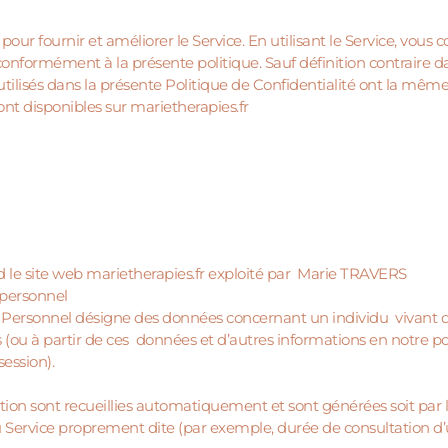
our fournir et améliorer le Service. En utilisant le Service, vous c
s conformément à la présente politique. Sauf définition contraire d
 utilisés dans la présente Politique de Confidentialité ont la mêm
nt disponibles sur marietherapies.fr
d le site web marietherapies.fr exploité par Marie TRAVERS
 personnel
Personnel désigne des données concernant un individu vivant qui
 (ou à partir de ces données et d’autres informations en notre p
session).
ion sont recueillies automatiquement et sont générées soit par l’u
du Service proprement dite (par exemple, durée de consultation d