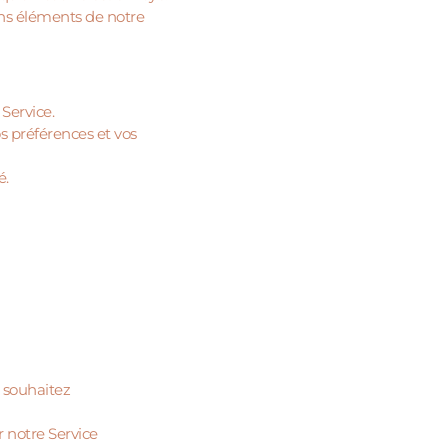
ains éléments de notre
Service.
s préférences et vos
é.
e souhaitez
 notre Service