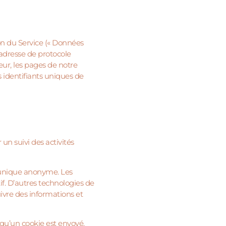
on du Service (« Données
’adresse de protocole
teur, les pages de notre
s identifiants uniques de
un suivi des activités
t unique anonyme. Les
if. D’autres technologies de
suivre des informations et
qu’un cookie est envoyé.